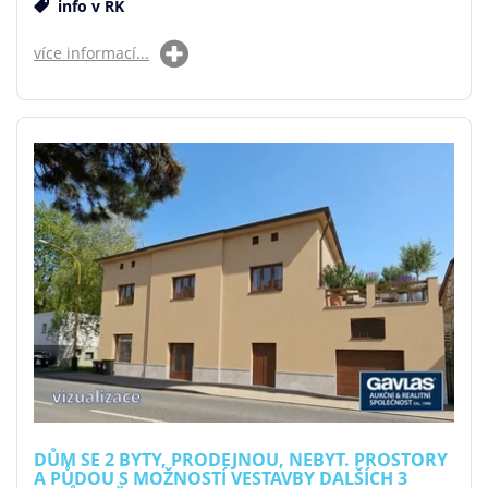
info v RK
více informací...
DŮM SE 2 BYTY, PRODEJNOU, NEBYT. PROSTORY
A PŮDOU S MOŽNOSTÍ VESTAVBY DALŠÍCH 3