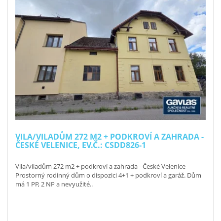
VILA/VILADŮM 272 M2 + PODKROVÍ A ZAHRADA -
ČESKÉ VELENICE, EV.Č.: CSDD826-1
Vila/viladům 272 m2 + podkroví a zahrada - České Velenice
Prostorný rodinný dům o dispozici 4+1 + podkroví a garáž. Dům
má 1 PP, 2 NP a nevyužité..