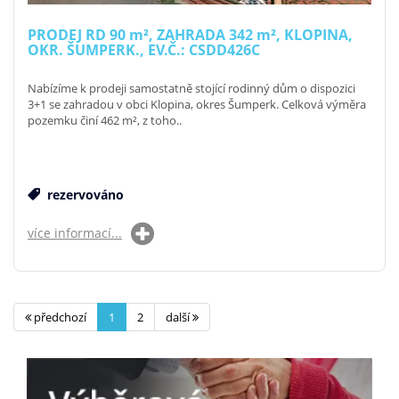
PRODEJ RD 90
m²
, ZAHRADA 342
m²
, KLOPINA,
OKR. ŠUMPERK., EV.Č.: CSDD426C
Nabízíme k prodeji samostatně stojící rodinný dům o dispozici
3+1 se zahradou v obci Klopina, okres Šumperk. Celková výměra
pozemku činí 462 m², z toho..
rezervováno
více informací...
předchozí
1
2
další