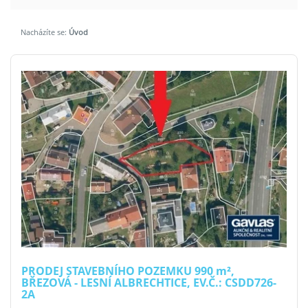
Nacházíte se:
Úvod
PRODEJ STAVEBNÍHO POZEMKU 990
m²
,
BŘEZOVÁ - LESNÍ ALBRECHTICE, EV.Č.: CSDD726-
2A