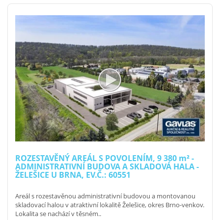
ROZESTAVĚNÝ AREÁL S POVOLENÍM, 9 380
m²
-
ADMINISTRATIVNÍ BUDOVA A SKLADOVÁ HALA -
ŽELEŠICE U BRNA, EV.Č.: 60551
Areál s rozestavěnou administrativní budovou a montovanou
skladovací halou v atraktivní lokalitě Želešice, okres Brno-venkov.
Lokalita se nachází v těsném..