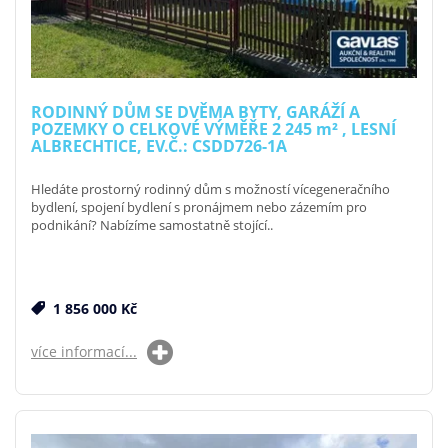
RODINNÝ DŮM SE DVĚMA BYTY, GARÁŽÍ A
POZEMKY O CELKOVÉ VÝMĚŘE 2 245
m²
, LESNÍ
ALBRECHTICE, EV.Č.: CSDD726-1A
Hledáte prostorný rodinný dům s možností vícegeneračního
bydlení, spojení bydlení s pronájmem nebo zázemím pro
podnikání? Nabízíme samostatně stojící..
1 856 000 Kč
více informací...