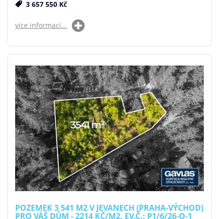
3 657 550 Kč
více informací...
POZEMEK 3 541 M2 V JEVANECH (PRAHA-VÝCHOD)
PRO VÁŠ DŮM - 2214 KČ/M2, EV.Č.: P1/6/26-O-1