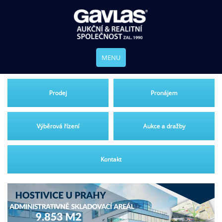
MENU
Prodej
Pronájem
Výběrová řízení
Aukce a dražby
Kontakt