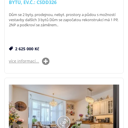
BYTŮ, EV.Č.: CSDD326
Dům se 2 byty, prodejnou, nebyt. prostory a půdou s možností
vestavby dalších 3 bytů Dům se započatou rekonstrukcí má 1 PP,
2NP a podkroví se záměrem..
2 625 000 Kč
více informací...