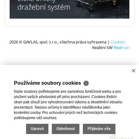
2026 © GAVLAS, spol. s r.o., všechna práva vyhrazena |
Cookies
Realitní SW
Real
man
×
Používáme soubory cookies
ℹ
Naše soubory potřebujeme pro samotnou funkčnost webu a pro
uložení vašich předvoleb při jeho procházení. Cookies třetích
stran pak slouží pro vyhodnocování výkonu a zkvalitnění obsahu
prezentace. Nejsou určeny k identifikaci návštěvníka jako
konkrétní osoby. Pro uchování jiných než technických cookies
potřebujeme váš souhlas.
Upravit
Odmítnout
Přijímám vše