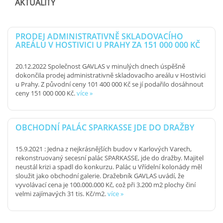
AKTUALITY
PRODEJ ADMINISTRATIVNĚ SKLADOVACÍHO
AREÁLU V HOSTIVICI U PRAHY ZA 151 000 000 KČ
20.12.2022
Společnost GAVLAS v minulých dnech úspěšně
dokončila prodej administrativně skladovacího areálu v Hostivici
u Prahy. Z původní ceny 101 400 000 Kč se jí podařilo dosáhnout
ceny 151 000 000 Kč.
více »
OBCHODNÍ PALÁC SPARKASSE JDE DO DRAŽBY
15.9.2021
: Jedna z nejkrásnějších budov v Karlových Varech,
rekonstruovaný secesní palác SPARKASSE, jde do dražby. Majitel
neustál krizi a spadl do konkurzu. Palác u Vřídelní kolonády měl
sloužit jako obchodní galerie. Dražebník GAVLAS uvádí, že
vyvolávací cena je 100.000.000 Kč, což při 3.200 m2 plochy činí
velmi zajímavých 31 tis. Kč/m2.
více »