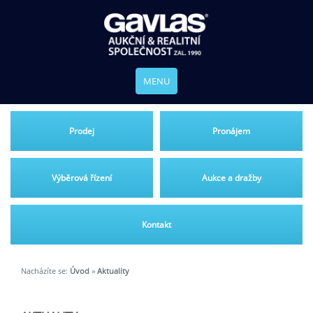
MENU
Prodej
Pronájem
Výběrová řízení
Aukce a dražby
Kontakt
Nacházíte se:
Úvod
»
Aktuality