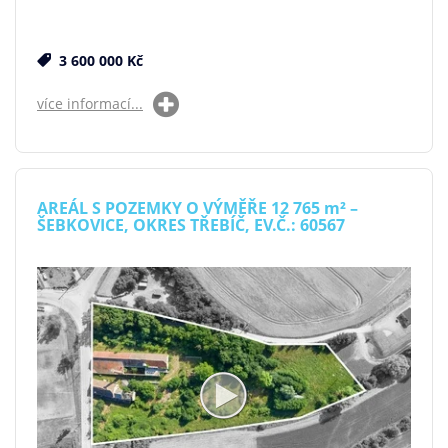
3 600 000 Kč
více informací...
AREÁL S POZEMKY O VÝMĚŘE 12 765
m²
–
ŠEBKOVICE, OKRES TŘEBÍČ, EV.Č.: 60567