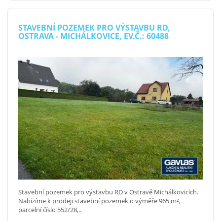
STAVEBNÍ POZEMEK PRO VÝSTAVBU RD,
OSTRAVA - MICHÁLKOVICE, EV.Č.: 60488
Stavební pozemek pro výstavbu RD v Ostravě Michálkovicích.
Nabízíme k prodeji stavební pozemek o výměře 965 m²,
parcelní číslo 552/28,..