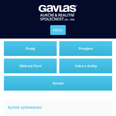
MENU
Prodej
Pronájem
Výběrová řízení
Aukce a dražby
Kontakt
Rychlé vyhledávání