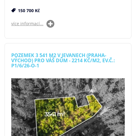
150 700 Kč
více informací...
POZEMEK 3 541 M2 V JEVANECH (PRAHA-
VÝCHOD) PRO VÁŠ DŮM - 2214 KČ/M2, EV.Č.:
P1/6/26-O-1