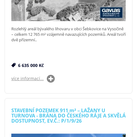
Rozlehlý areál bývalého lihovaru v obci Šebkovice na Vysočině
– celkem 12 765 m² vzájemně navazujících pozemků. Areál tvoří
dvě přízemní..
6 635 000 Kč
více informací...
STAVEBNÍ POZEMEK 911
m²
– LAŽANY U
TURNOVA - BRÁNA DO ČESKÉHO RÁJE A SKVĚLÁ
DOSTUPNOST, EV.Č.: P/1/9/26