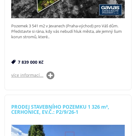
Pozemek 3 541 m2 v Jevanech (Praha-východ) pro Váš dům.
Představte si rána, kdy vás nebudí hluk města, ale jemný šum
korun stromů, které..
7 839 000 Kč
více informací...
PRODEJ STAVEBNÍHO POZEMKU 1 326
m²
,
CERHONICE, EV.Č.: P2/9/26-1