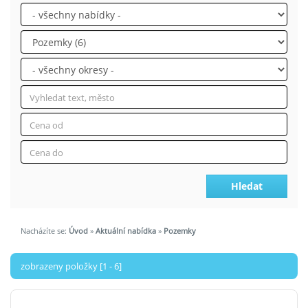
Hledat
Nacházíte se:
Úvod
»
Aktuální nabídka
»
Pozemky
zobrazeny položky [1 - 6]