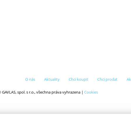
O nás
Aktuality
Chci koupit
Chci prodat
Ak
 GAVLAS, spol. s r.o., všechna práva vyhrazena |
Cookies