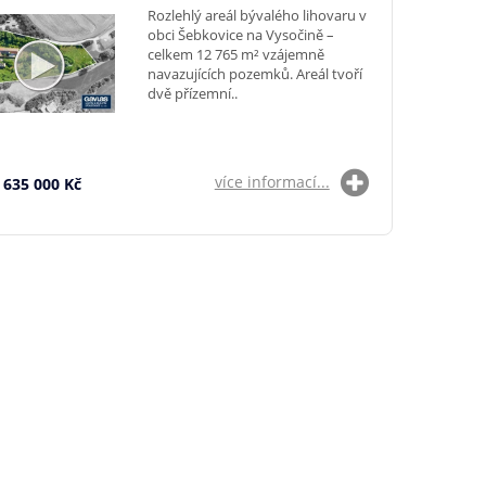
Rozlehlý areál bývalého lihovaru v
obci Šebkovice na Vysočině –
celkem 12 765 m² vzájemně
navazujících pozemků. Areál tvoří
dvě přízemní..
více informací...
 635 000 Kč