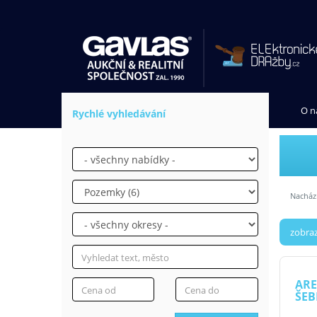
O n
Rychlé vyhledávání
Nachází
zobraz
ARE
ŠEB