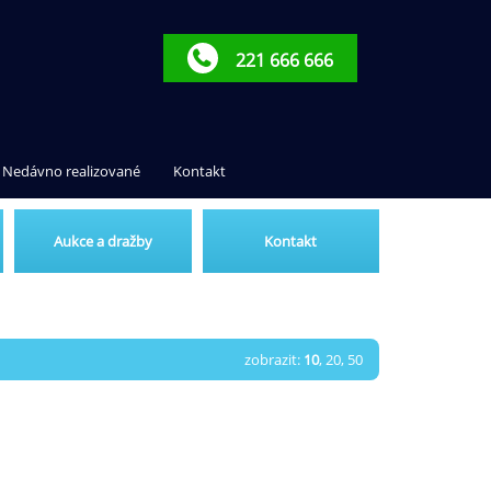
221 666 666
Nedávno realizované
Kontakt
Aukce a dražby
Kontakt
zobrazit:
10
,
20
,
50