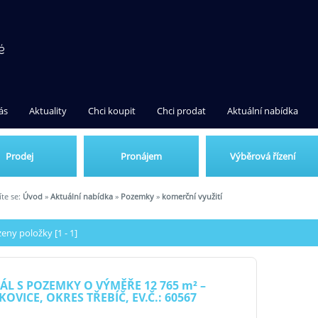
ás
Aktuality
Chci koupit
Chci prodat
Aktuální nabídka
Prodej
Pronájem
Výběrová řízení
te se:
Úvod
»
Aktuální nabídka
»
Pozemky
»
komerční využití
eny položky [1 - 1]
ÁL S POZEMKY O VÝMĚŘE 12 765
m²
–
KOVICE, OKRES TŘEBÍČ, EV.Č.: 60567