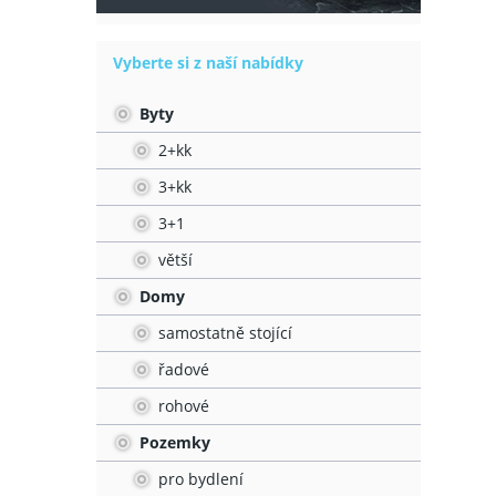
Vyberte si z naší nabídky
Byty
2+kk
3+kk
3+1
větší
Domy
samostatně stojící
řadové
rohové
Pozemky
pro bydlení