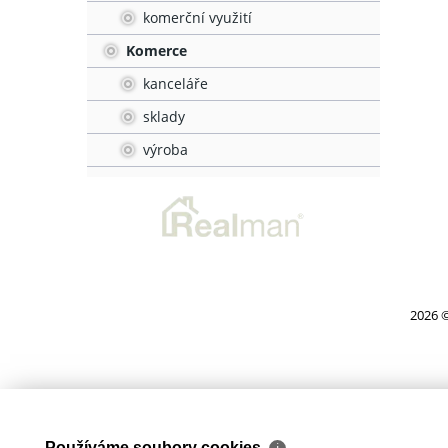
komerční využití
Komerce
kanceláře
sklady
výroba
2026 ©
Používáme soubory cookies