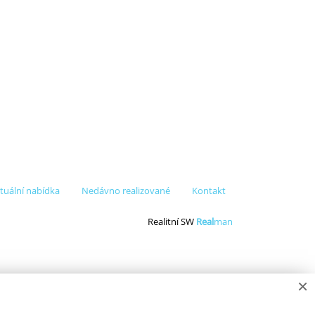
tuální nabídka
Nedávno realizované
Kontakt
Realitní SW
Real
man
×