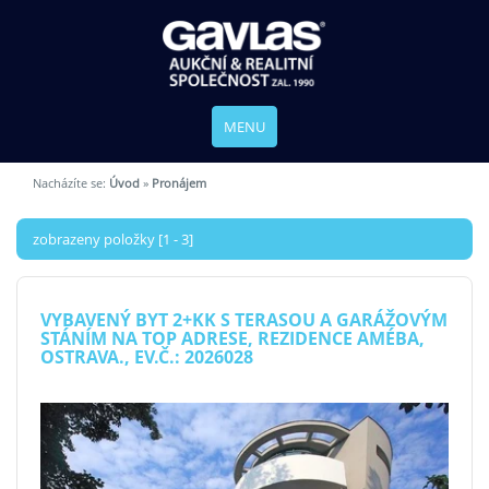
MENU
Nacházíte se:
Úvod
»
Pronájem
zobrazeny položky [1 - 3]
VYBAVENÝ BYT 2+KK S TERASOU A GARÁŽOVÝM
STÁNÍM NA TOP ADRESE, REZIDENCE AMÉBA,
OSTRAVA., EV.Č.: 2026028