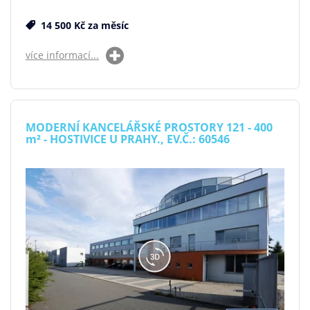
14 500 Kč za měsíc
více informací...
MODERNÍ KANCELÁŘSKÉ PROSTORY 121 - 400
m²
- HOSTIVICE U PRAHY., EV.Č.: 60546