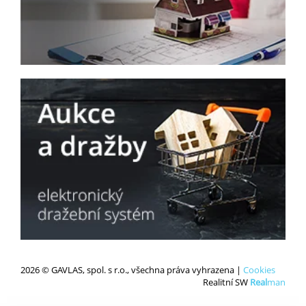
2026 © GAVLAS, spol. s r.o., všechna práva vyhrazena |
Cookies
Realitní SW
Real
man