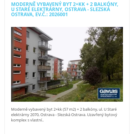
MODERNĚ VYBAVENÝ BYT 2+KK + 2 BALKÓNY,
U STARÉ ELEKTRÁRNY, OSTRAVA - SLEZSKÁ
OSTRAVA, EV.Č.: 2026001
Moderně vybavený byt 2+kk (57 m2) + 2 balkóny, ul. U Staré
elektrárny 2070, Ostrava - Slezská Ostrava. Uzavřený bytový
komplex s vlastní..