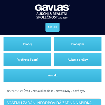
MENU
Prodej
Pronájem
Výběrová řízení
Aukce a dražby
Kontakt
Nacházíte se:
Úvod
»
Aktuální nabídka
»
Novostavby
»
nové byty
VAŠEMU ZADÁNÍ NEODPOVÍDÁ ŽÁDNÁ NABÍDKA