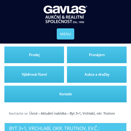
MENU
Prodej
Pronájem
Výběrová řízení
Aukce a dražby
Kontakt
Nacházíte se:
Úvod
»
Aktuální nabídka
»
Byt 3+1, Vrchlabí, okr. Trutnov
BYT 3+1, VRCHLABÍ, OKR. TRUTNOV, EV.Č.: