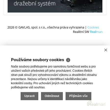
2026 © GAVLAS, spol. s r.o., všechna práva vyhrazena |
Cookies
Realitní SW
Real
man
×
Používáme soubory cookies
ℹ
Naše soubory potřebujeme pro samotnou funkčnost webu a pro
uložení vašich předvoleb při jeho procházení. Cookies třetích
stran pak slouží pro vyhodnocování výkonu a zkvalitnění obsahu
prezentace. Nejsou určeny k identifikaci návštěvníka jako
konkrétní osoby. Pro uchování jiných než technických cookies
potřebujeme váš souhlas.
Upravit
Odmítnout
Přijímám vše