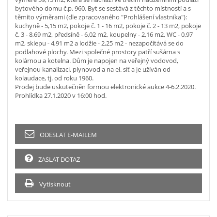
bytového domu č.p. 960. Byt se sestává z těchto místností a s
těmito výměrami (dle zpracovaného "Prohlášení vlastníka"):
kuchyně - 5,15 m2, pokoje č. 1 - 16 m2, pokoje č. 2 - 13 m2, pokoje
č. 3 - 8,69 m2, předsíně - 6,02 m2, koupelny - 2,16 m2, WC - 0,97
m2, sklepu - 4,91 m2 a lodžie - 2,25 m2 - nezapočítává se do
podlahové plochy. Mezi společné prostory patří sušárna s
kolárnou a kotelna. Dům je napojen na veřejný vodovod,
veřejnou kanalizaci, plynovod a na el. síť a je užíván od
kolaudace, tj. od roku 1960.
Prodej bude uskutečněn formou elektronické aukce 4-6.2.2020.
Prohlídka 27.1.2020 v 16:00 hod.
ODESLAT E-MAILEM
ZASLAT DOTAZ
Vytisknout