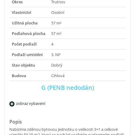
Okres
Trutnov
Vlastnictví
Osobní
Užitná plocha
57 m²
Podlahová plocha
57 m²
Počet podlaží
4
Podlaží umístění
3. NP
Stav objektu
Dobrý
Budova
Cihlová
G (PENB nedodán)
zobraz vybavení
Popis
Nabízíme zděnou bytovou jednotku o velikosti 3+1 a celkové
výměře 59,15 m2, která se nachází ve třetím nadzemním podlaží