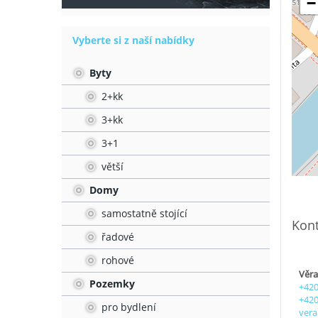
−
Vyberte si z naší nabídky
Byty
2+kk
3+kk
3+1
větší
Domy
samostatně stojící
Kont
řadové
rohové
Věra
Pozemky
+420
+420
pro bydlení
vera