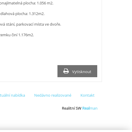
onajímatelná plocha: 1.056 m2.
odlahová plocha: 1.312m2.
vá stání, parkovací místa ve dvoře.
zemku činí 1.176m2.
Vytisknout
tuální nabídka
Nedávno realizované
Kontakt
Realitní SW
Real
man