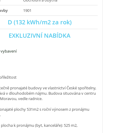
a
Obchodní a obytná
avby
1901
D (132 kWh/m2 za rok)
EXKLUZIVNÍ NABÍDKA
 vybavení
příležitost
tečně pronajaté budovy ve vlastnictví České spořitelny,
tává v dlouhodobém nájmu. Budova situována v centru
 Moravou, vedle radnice.
onajaté plochy 531m2 s roční výnosem z pronájmu
,
á plocha k pronájmu (byt, kanceláře): 525 m2,