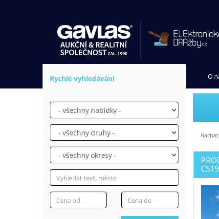
O n
Rychlé vyhledávání
Nachází
PROD
CS19