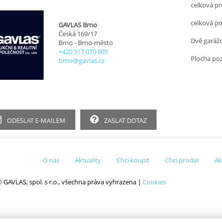
celková pr
celková p
GAVLAS Brno
Česká 169/17
Dvě garážo
Brno - Brno-město
+420 517 070 005
Plocha po
brno@gavlas.cz
ODESLAT E-MAILEM
ZASLAT DOTAZ
O nás
Aktuality
Chci koupit
Chci prodat
Ak
 GAVLAS, spol. s r.o., všechna práva vyhrazena |
Cookies