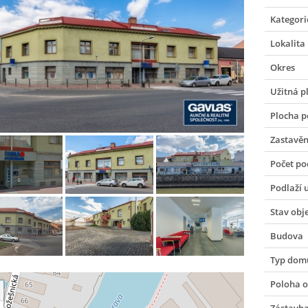
Kategori
Lokalita
Okres
Užitná p
Plocha 
Zastavěn
Počet po
Podlaží 
Stav obj
Budova
Typ dom
Poloha o