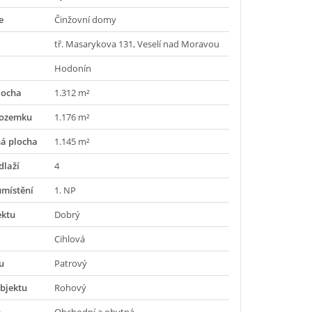
e
Činžovní domy
tř. Masarykova 131, Veselí nad Moravou
Hodonín
locha
1.312 m²
pozemku
1.176 m²
á plocha
1.145 m²
dlaží
4
umístění
1. NP
ektu
Dobrý
Cihlová
u
Patrový
bjektu
Rohový