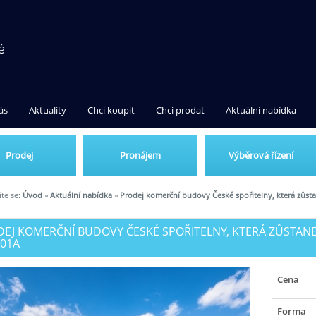
ás
Aktuality
Chci koupit
Chci prodat
Aktuální nabídka
Prodej
Pronájem
Výběrová řízení
te se:
Úvod
»
Aktuální nabídka
»
Prodej komerční budovy České spořitelny, která zů
EJ KOMERČNÍ BUDOVY ČESKÉ SPOŘITELNY, KTERÁ ZŮSTAN
01A
Cena
Forma