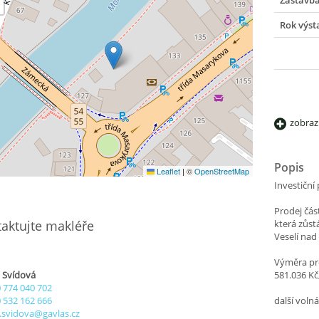
Zástavb
Rok výst
zobraz
Popis
Leaflet
|
©
OpenStreetMap
Investiční 
Prodej čás
aktujte makléře
která zůs
Veselí nad
Výměra pr
 Svídová
581.036 Kč
 774 040 702
 532 162 666
další voln
.svidova@gavlas.cz