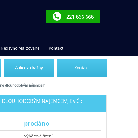
221 666 666
Nedávno realizované
Kontakt
Aukce a dražby
Kontakt
stane dlouhodobým nájemcem
E DLOUHODOBÝM NÁJEMCEM, EV.Č.:
prodáno
Výběrové řízení