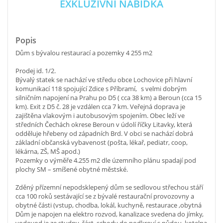
EXKLUZIVNÍ NABÍDKA
Popis
Dům s bývalou restaurací a pozemky 4 255 m2
Prodej id. 1/2.
Bývalý statek se nachází ve středu obce Lochovice při hlavní
komunikací 118 spojující Zdice s Příbramí, s velmi dobrým
silničním napojení na Prahu po D5 ( cca 38 km) a Beroun (cca 15
km). Exit z D5 č. 28 je vzdálen cca 7 km. Veřejná doprava je
zajištěna vlakovým i autobusovým spojením. Obec leží ve
středních Čechách okrese Beroun v údolí říčky Litavky, která
odděluje hřebeny od západních Brd. V obci se nachází dobrá
základní občanská vybavenost (pošta, lékař, pediatr, coop,
lékárna, ZŠ, MŠ apod.)
Pozemky o výměře 4.255 m2 dle územního plánu spadají pod
plochy SM – smíšené obytné městské.
Zděný přízemní nepodsklepený dům se sedlovou střechou stáří
cca 100 roků sestávající se z bývalé restaurační provozovny a
obytné části (vstup, chodba, lokál, kuchyně, restaurace ,obytná
Dům je napojen na elektro rozvod, kanalizace svedena do jímky,