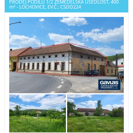
PRODEJ PODÍLU 1/2 ZEMĚDĚLSKÁ USEDLOST, 400
m²
- LOCHOVICE, EV.Č.: CSDD224