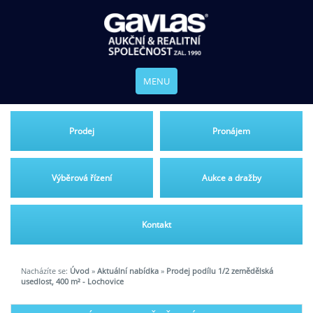
MENU
Prodej
Pronájem
Výběrová řízení
Aukce a dražby
Kontakt
Nacházíte se:
Úvod
»
Aktuální nabídka
»
Prodej podílu 1/2 zemědělská
usedlost, 400 m² - Lochovice