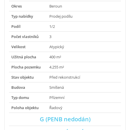
Okres
Beroun
Typ nabídky
Prodej podílu
Podíl
1/2
Počet vlastníků
3
Velikost
Atypický
Užitná plocha
400 m²
Plocha pozemku
4.255 m²
Stav objektu
Před rekonstrukcí
Budova
Smíšená
Typ domu
Přízemní
Poloha objektu
Řadový
G (PENB nedodán)