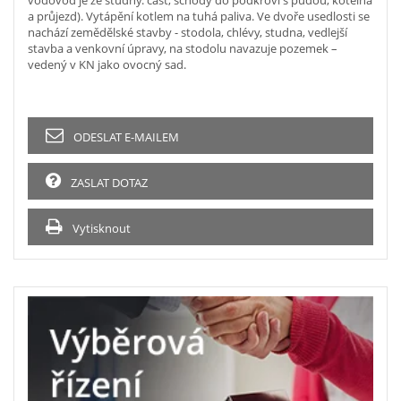
vodovod je ze studny. část, schody do podkroví s půdou, kotelna
a průjezd). Vytápění kotlem na tuhá paliva. Ve dvoře usedlosti se
nachází zemědělské stavby - stodola, chlévy, studna, vedlejší
stavba a venkovní úpravy, na stodolu navazuje pozemek –
vedený v KN jako ovocný sad.
ODESLAT E-MAILEM
ZASLAT DOTAZ
Vytisknout