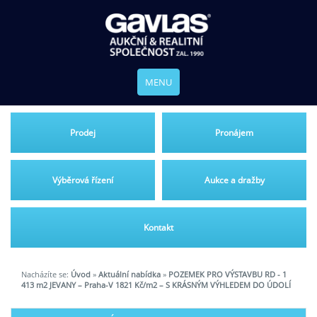
MENU
Prodej
Pronájem
Výběrová řízení
Aukce a dražby
Kontakt
Nacházíte se:
Úvod
»
Aktuální nabídka
»
POZEMEK PRO VÝSTAVBU RD - 1
413 m2 JEVANY – Praha-V 1821 Kč/m2 – S KRÁSNÝM VÝHLEDEM DO ÚDOLÍ