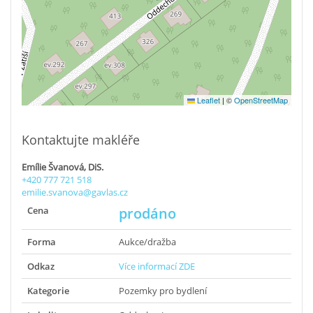
Leaflet
|
©
OpenStreetMap
Kontaktujte makléře
Emílie Švanová, DiS.
+420 777 721 518
emilie.svanova@gavlas.cz
Cena
prodáno
Forma
Aukce/dražba
Odkaz
Více informací ZDE
Kategorie
Pozemky pro bydlení