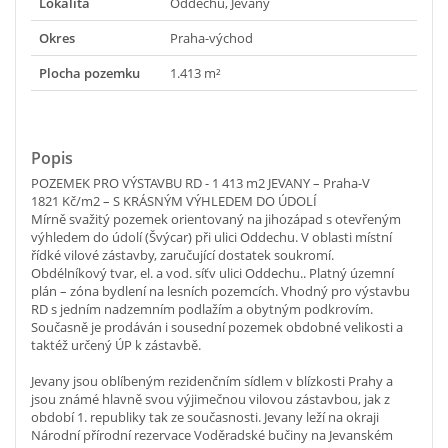
Lokalita
Oddechu, Jevany
Okres
Praha-východ
Plocha pozemku
1.413 m²
Popis
POZEMEK PRO VÝSTAVBU RD - 1 413 m2 JEVANY – Praha-V
1821 Kč/m2 – S KRÁSNÝM VÝHLEDEM DO ÚDOLÍ
Mírně svažitý pozemek orientovaný na jihozápad s otevřeným
výhledem do údolí (Švýcar) při ulici Oddechu. V oblasti místní
řídké vilové zástavby, zaručující dostatek soukromí.
Obdélníkový tvar, el. a vod. síťv ulici Oddechu.. Platný územní
plán – zóna bydlení na lesních pozemcích. Vhodný pro výstavbu
RD s jedním nadzemním podlažím a obytným podkrovím.
Současně je prodáván i sousední pozemek obdobné velikosti a
taktéž určený ÚP k zástavbě.
Jevany jsou oblíbeným rezidenčním sídlem v blízkosti Prahy a
jsou známé hlavně svou výjimečnou vilovou zástavbou, jak z
období 1. republiky tak ze současnosti. Jevany leží na okraji
Národní přírodní rezervace Voděradské bučiny na Jevanském