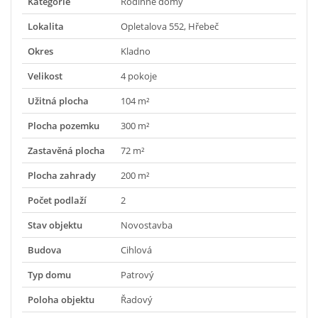
Kategorie
Rodinné domy
Lokalita
Opletalova 552, Hřebeč
Okres
Kladno
Velikost
4 pokoje
Užitná plocha
104 m²
Plocha pozemku
300 m²
Zastavěná plocha
72 m²
Plocha zahrady
200 m²
Počet podlaží
2
Stav objektu
Novostavba
Budova
Cihlová
Typ domu
Patrový
Poloha objektu
Řadový