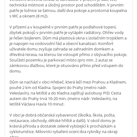
technická místnost a úložný prostor pod schodištěm. V prvním
patře je ložnice se šatnou, další dva pokoje a prostorná koupelna
s WC a oknem (8 m2).
V přízemí a v koupelně v prvním patře je podlahové topení,
zbytek pokojů v prvním patře je vytápěn radiátory. Ohřev vody
je řešen bojlerem. Dům má plastová okna s izolačním trojsklem a
je napojen na vodovodní řád a obecní kanalizaci. Komfort
uživatele domu zvyšuje zahrada se zahradním domkem a
dřevěná terasa, na kterou lze vstoupit přímo z obývacího pokoje.
Součástí pozemku je parkovací místo (pro min. 2 auta) se
zámkovou dlažbou, které je situováno přímo před vstupem do
domu.
Dům se nachází v obci Hřebeč, která leží mezi Prahou a Kladnem,
pouhé 2 km od Kladna. Spojení do Prahy (metro nádr.
Veleslavín), na letiště a do Kladna zajišťují autobusy PID. Cesta
autem do Prahy trvá 16-20 min. (metro nádr. Veleslavín), na
letiště Václava Havla 10 minut.
V obci je dobrá občanská vybavenost (školka, škola, pošta,
restaurace, obchody, dětské hřiště a další). V okolí domu je
krásná příroda a dostatek zeleně vybízející k procházkám a
cykloturistice. Milovníci rybaření ocení dva rybníky na okraji