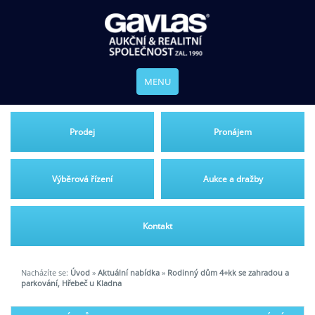
MENU
Prodej
Pronájem
Výběrová řízení
Aukce a dražby
Kontakt
Nacházíte se:
Úvod
»
Aktuální nabídka
»
Rodinný dům 4+kk se zahradou a
parkování, Hřebeč u Kladna