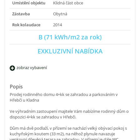
Umístění objektu
Klidná část obce
Zástavba
Obytná
Rok kolaudace
2014
B (71 kWh/m2 za rok)
EXKLUZIVNÍ NABÍDKA
zobraz vybavení
Popis
Prodej rodinného domu 4+kk se zahradou a parkováním v
Hřebči u Kladna
Ve výhradním zastoupení majitele Vám nabízíme rodinný dům o
dispozici 4+kk se zahradou v Hřebči.
Dům má dvě podlaží, v přízemí se nachází velký obývací pokoj s
kuchyňským koutem (33 m2), na něhož plynule navazuje
venkovní dřevěná terasa se zahradou. V přízemí je dále WC,