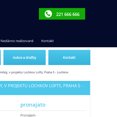
221 666 666
Nedávno realizované
Kontakt
Aukce a dražby
Kontakt
místy, v projektu Lochkov Lofts, Praha 5 - Lochkov
Y, V PROJEKTU LOCHKOV LOFTS, PRAHA 5 -
pronajato
Pronájem