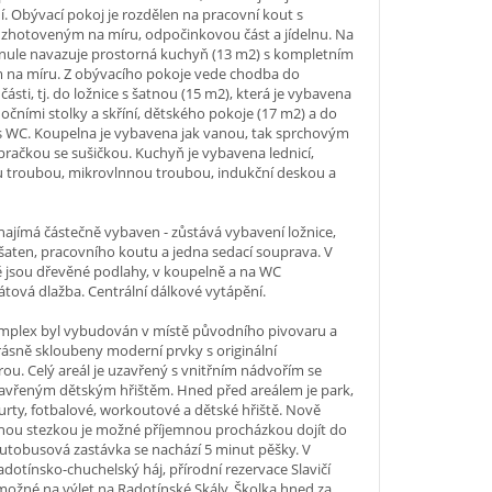
í. Obývací pokoj je rozdělen na pracovní kout s
zhotoveným na míru, odpočinkovou část a jídelnu. Na
ynule navazuje prostorná kuchyň (13 m2) s kompletním
 na míru. Z obývacího pokoje vede chodba do
ásti, tj. do ložnice s šatnou (15 m2), která je vybavena
 nočními stolky a skříní, dětského pokoje (17 m2) a do
s WC. Koupelna je vybavena jak vanou, tak sprchovým
račkou se sušičkou. Kuchyň je vybavena lednicí,
u troubou, mikrovlnnou troubou, indukční deskou a
najímá částečně vybaven - zůstává vybavení ložnice,
šaten, pracovního koutu a jedna sedací souprava. V
 jsou dřevěné podlahy, v koupelně a na WC
tová dlažba. Centrální dálkové vytápění.
mplex byl vybudován v místě původního pivovaru a
rásně skloubeny moderní prvky s originální
rou. Celý areál je uzavřený s vnitřním nádvořím se
zavřeným dětským hřištěm. Hned před areálem je park,
urty, fotbalové, workoutové a dětské hřiště. Nově
ou stezkou je možné příjemnou procházkou dojít do
Autobusová zastávka se nachází 5 minut pěšky. V
Radotínsko-chuchelský háj, přírodní rezervace Slavičí
e možné na výlet na Radotínské Skály. Školka hned za