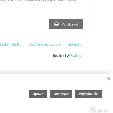
Vytisknout
tuální nabídka
Nedávno realizované
Kontakt
Realitní SW
Real
man
×
Upravit
Odmítnout
Přijímám vše