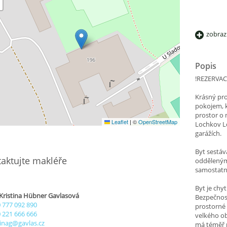
zobraz
Popis
!REZERVAC
Krásný pr
pokojem, 
prostor o 
Leaflet
|
©
OpenStreetMap
Lochkov Lo
garážích.
Byt sestá
aktujte makléře
odděleným 
samostat
Byt je chy
 Kristina Hübner Gavlasová
Bezpečnost
 777 092 890
prostorné
 221 666 666
velkého o
tinag@gavlas.cz
má téměř p