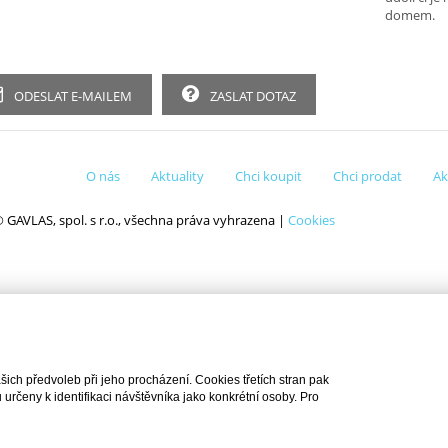
domem.
ODESLAT E-MAILEM
ZASLAT DOTAZ
O nás
Aktuality
Chci koupit
Chci prodat
Ak
 GAVLAS, spol. s r.o., všechna práva vyhrazena |
Cookies
ch předvoleb při jeho procházení. Cookies třetích stran pak
rčeny k identifikaci návštěvníka jako konkrétní osoby. Pro