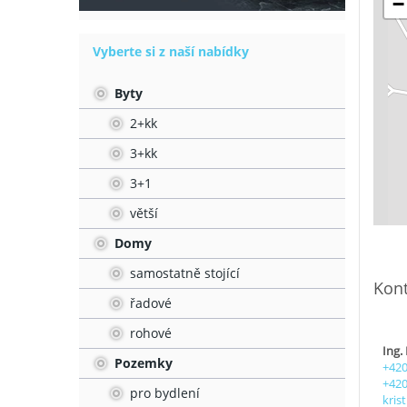
−
Vyberte si z naší nabídky
Byty
2+kk
3+kk
3+1
větší
Domy
samostatně stojící
Kont
řadové
rohové
Ing.
Pozemky
+420
+420
pro bydlení
kris