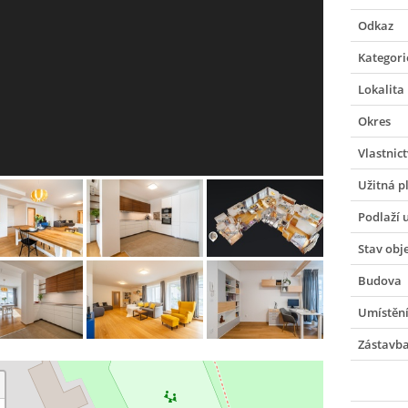
Odkaz
Kategori
Lokalita
Okres
Vlastnict
Užitná p
Podlaží 
Stav obj
Budova
Umístění
Zástavb