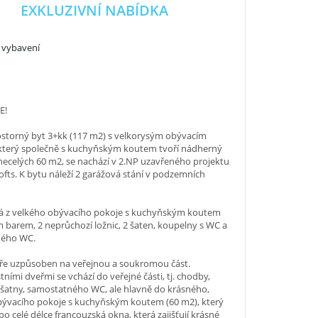
EXKLUZIVNÍ NABÍDKA
 vybavení
E!
ostorný byt 3+kk (117 m2) s velkorysým obývacím
který společně s kuchyňským koutem tvoří nádherný
necelých 60 m2, se nachází v 2.NP uzavřeného projektu
fts. K bytu náleží 2 garážová stání v podzemních
vá z velkého obývacího pokoje s kuchyňským koutem
barem, 2 neprůchozí ložnic, 2 šaten, koupelny s WC a
ného WC.
tře uzpůsoben na veřejnou a soukromou část.
ními dveřmi se vchází do veřejné části, tj. chodby,
 šatny, samostatného WC, ale hlavně do krásného,
bývacího pokoje s kuchyňským koutem (60 m2), který
o celé délce francouzská okna, která zajišťují krásné