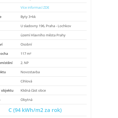
Více informací ZDE
e
Byty 3+kk
U sladovny 196, Praha - Lochkov
území Hlavního města Prahy
ví
Osobní
locha
117 m²
umístění
2. NP
ektu
Novostavba
Cihlová
 objektu
Klidná část obce
a
Obytná
C (94 kWh/m2 za rok)