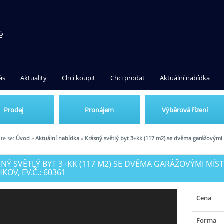
ás
Aktuality
Chci koupit
Chci prodat
Aktuální nabídka
Prodej
Pronájem
Výběrová řízení
te se:
Úvod
»
Aktuální nabídka
»
Krásný světlý byt 3+kk (117 m2) se dvěma garážovými 
NÝ SVĚTLÝ BYT 3+KK (117 M2) SE DVĚMA GARÁŽOVÝMI MÍST
KOV, EV.Č.: 60361
Cena
Forma