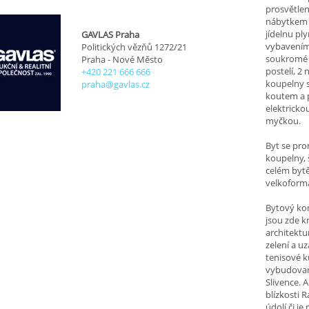
prosvětlen
nábytkem 
jídelnu pl
GAVLAS Praha
vybavením
Politických vězňů 1272/21
soukromé č
Praha - Nové Město
postelí, 2
+420 221 666 666
koupelny 
praha@gavlas.cz
koutem a p
elektricko
myčkou.
Byt se pro
koupelny, 
celém bytě
velkoformá
Bytový ko
jsou zde k
architektu
zelení a u
tenisové k
vybudovan
Slivence. 
blízkosti 
údolí či j