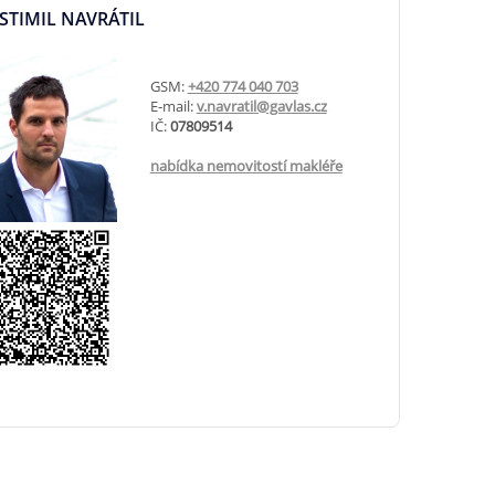
STIMIL NAVRÁTIL
GSM:
+420 774 040 703
E-mail:
v.navratil@gavlas.cz
IČ:
07809514
nabídka nemovitostí makléře