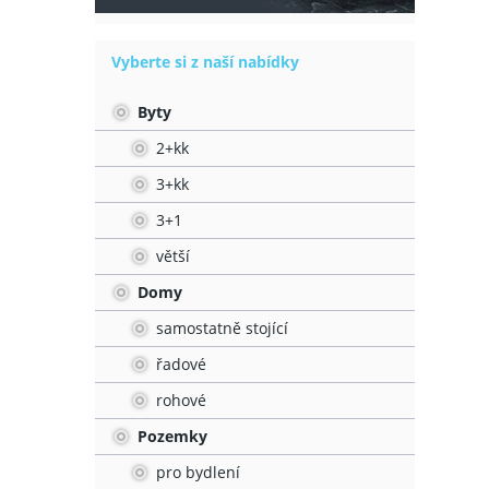
Vyberte si z naší nabídky
Byty
2+kk
3+kk
3+1
větší
Domy
samostatně stojící
řadové
rohové
Pozemky
pro bydlení