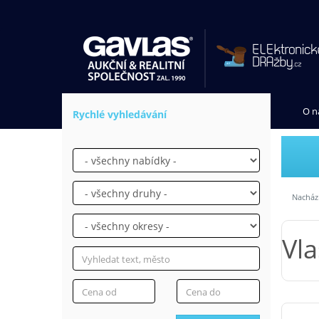
O n
Rychlé vyhledávání
Nachází
Vla