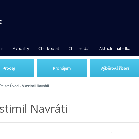
ás
Aktuality
Chci koupit
Chci prodat
Aktuální nabídka
Prodej
Pronájem
Výběrová řízení
te se:
Úvod
»
Vlastimil Navrátil
stimil Navrátil