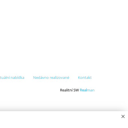
tuální nabídka
Nedávno realizované
Kontakt
Realitní SW
Real
man
×