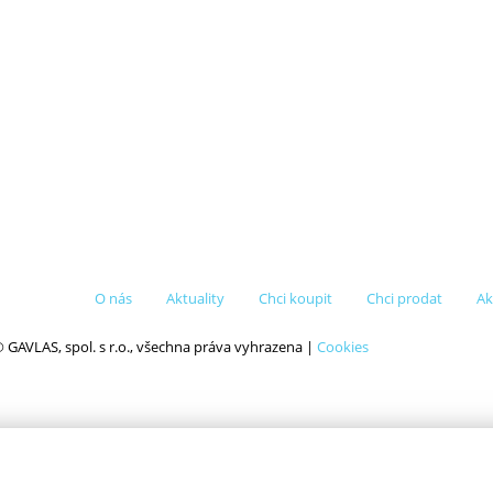
O nás
Aktuality
Chci koupit
Chci prodat
Ak
 GAVLAS, spol. s r.o., všechna práva vyhrazena |
Cookies