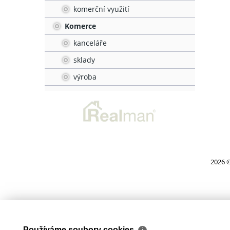
komerční využití
Komerce
kanceláře
sklady
výroba
2026 ©
Používáme soubory cookies