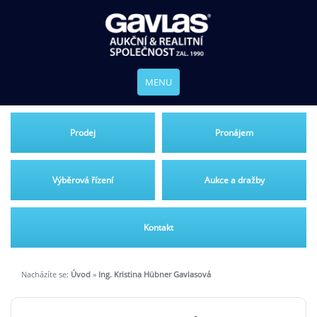
MENU
Prodej
Pronájem
Výběrová řízení
Aukce a dražby
Kontakt
Nacházíte se:
Úvod
»
Ing. Kristina Hübner Gavlasová