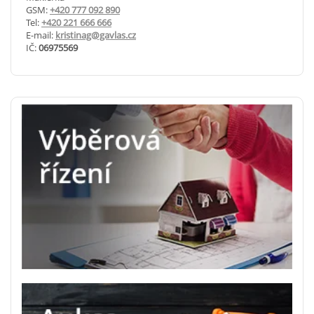
GSM:
+420 777 092 890
Tel:
+420 221 666 666
E-mail:
kristinag@gavlas.cz
IČ:
06975569