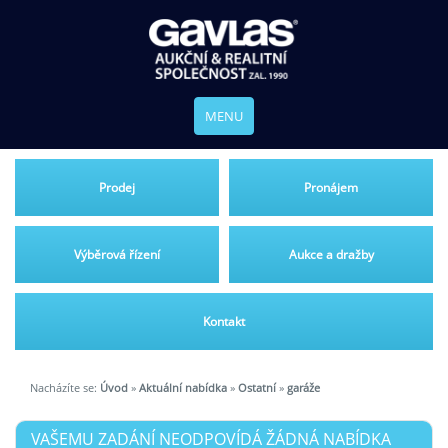
MENU
Prodej
Pronájem
Výběrová řízení
Aukce a dražby
Kontakt
Nacházíte se:
Úvod
»
Aktuální nabídka
»
Ostatní
»
garáže
VAŠEMU ZADÁNÍ NEODPOVÍDÁ ŽÁDNÁ NABÍDKA