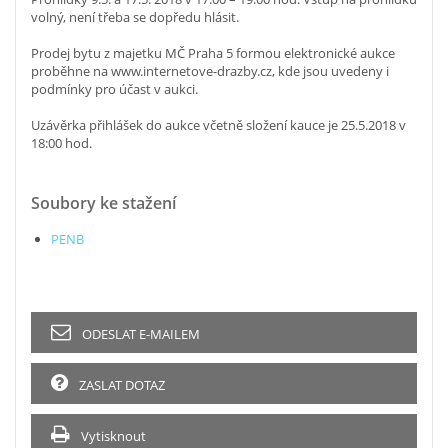
volný, není třeba se dopředu hlásit.
Prodej bytu z majetku MČ Praha 5 formou elektronické aukce
proběhne na www.internetove-drazby.cz, kde jsou uvedeny i
podmínky pro účast v aukci.
Uzávěrka přihlášek do aukce včetně složení kauce je 25.5.2018 v
18:00 hod.
Soubory ke stažení
PENB
ODESLAT E-MAILEM
ZASLAT DOTAZ
Vytisknout