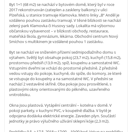
Byt 1+1 (68 m2) se nachází v bytovém domě, který byl v roce
2017 rekonstruován (zateplen a zaskleny balkony) v ulici
Plzeňská, u stanice tramvaje Klamovka. Metro linky „B“ Anděl je
vzdáleno pouhou zastávku tramvají. V těsné blízkosti se nachází
zelený park Klamovka či Husovy sady. Lokalita má výbornou
občanskou vybavenost – v blízkosti obchody, restaurace,
mateřská škola, gymnázium, lékárna. Obchodní centrum Nový
Smíchov s multikinem je vzdálené pouhou 1 zastávku.
Byt se nachází ve sníženém přízemí sedmipodlažního domu s
výtahem. Světlý byt obsahuje pokoj (23,7 m2), kuchyň (15,8 m2),
prostornou předsíň (13,9 m2), spíž, koupelnu a samostatné WC.
Vstupními dveřmi se vchází do prostorné předsíně. Z předsíně
vedou vstupy do pokoje, kuchyně, do spíže, do komory, ze které
se vstupuje do koupelny a na samostatné WC. V předsíni se
nachází 2 vestavěné skříně. Oba pokoje jsou prosvětlené, s
plastovými okny orientovanými do pěkného, uzavřeného
vnitrobloku.
Okna jsou plastová. Vytápění centrální – kotelna v domě. V
pokoji parkety, v kuchyni PVC, v koupelně dlažba. V bytě je
odpojena dodávka elektrické energie. Zaveden plyn. Součástí
jednotky je právo výlučného užívání sklepní kóje (2,3 m2).
Prohlídky 9.5. a 17.5. 2018 v 17:00 – 19:00 hod. Vstup na prohlídku