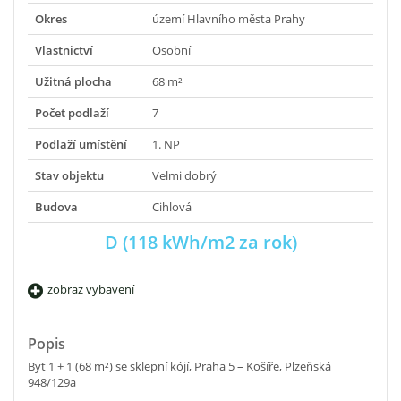
Okres
území Hlavního města Prahy
Vlastnictví
Osobní
Užitná plocha
68 m²
Počet podlaží
7
Podlaží umístění
1. NP
Stav objektu
Velmi dobrý
Budova
Cihlová
D (118 kWh/m2 za rok)
zobraz vybavení
Popis
Byt 1 + 1 (68 m²) se sklepní kójí, Praha 5 – Košíře, Plzeňská
948/129a