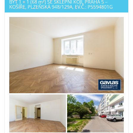
BYT 1 + 1 (68
m²
) SE SKLEPNÍ KÓJÍ, PRAHA 5 –
KOŠÍŘE, PLZEŇSKÁ 948/129A, EV.Č.: P5594801G