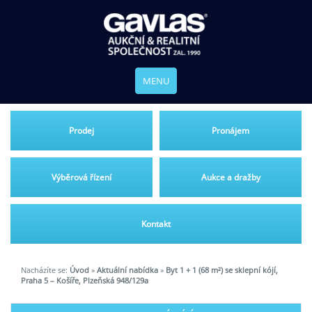
MENU
Prodej
Pronájem
Výběrová řízení
Aukce a dražby
Kontakt
Nacházíte se:
Úvod
»
Aktuální nabídka
»
Byt 1 + 1 (68 m²) se sklepní kójí,
Praha 5 – Košíře, Plzeňská 948/129a