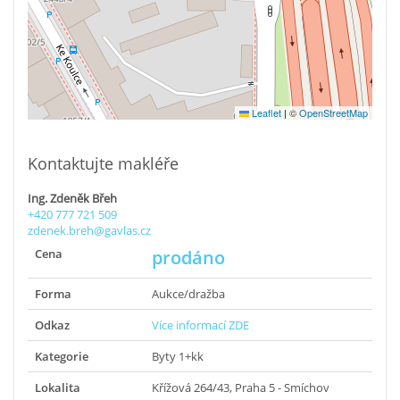
Leaflet
|
©
OpenStreetMap
Kontaktujte makléře
Ing. Zdeněk Břeh
+420 777 721 509
zdenek.breh@gavlas.cz
Cena
prodáno
Forma
Aukce/dražba
Odkaz
Více informací ZDE
Kategorie
Byty 1+kk
Lokalita
Křížová 264/43, Praha 5 - Smíchov