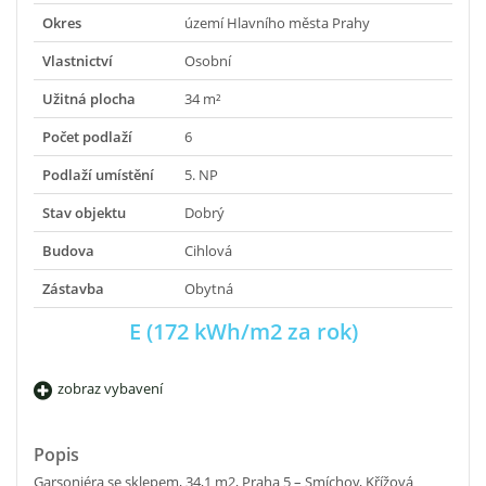
Okres
území Hlavního města Prahy
Vlastnictví
Osobní
Užitná plocha
34 m²
Počet podlaží
6
Podlaží umístění
5. NP
Stav objektu
Dobrý
Budova
Cihlová
Zástavba
Obytná
E (172 kWh/m2 za rok)
zobraz vybavení
Popis
Garsoniéra se sklepem, 34,1 m2, Praha 5 – Smíchov, Křížová