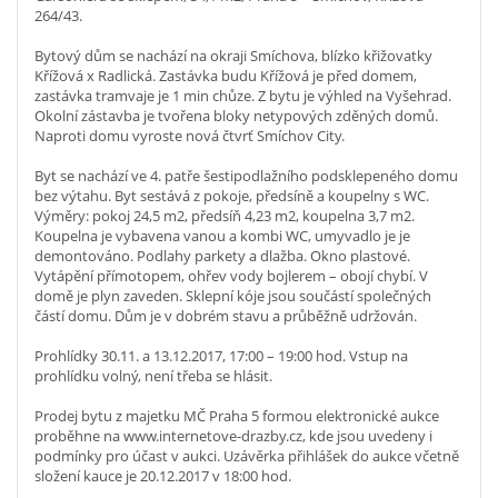
264/43.
Bytový dům se nachází na okraji Smíchova, blízko křižovatky
Křížová x Radlická. Zastávka budu Křížová je před domem,
zastávka tramvaje je 1 min chůze. Z bytu je výhled na Vyšehrad.
Okolní zástavba je tvořena bloky netypových zděných domů.
Naproti domu vyroste nová čtvrť Smíchov City.
Byt se nachází ve 4. patře šestipodlažního podsklepeného domu
bez výtahu. Byt sestává z pokoje, předsíně a koupelny s WC.
Výměry: pokoj 24,5 m2, předsíň 4,23 m2, koupelna 3,7 m2.
Koupelna je vybavena vanou a kombi WC, umyvadlo je je
demontováno. Podlahy parkety a dlažba. Okno plastové.
Vytápění přímotopem, ohřev vody bojlerem – obojí chybí. V
domě je plyn zaveden. Sklepní kóje jsou součástí společných
částí domu. Dům je v dobrém stavu a průběžně udržován.
Prohlídky 30.11. a 13.12.2017, 17:00 – 19:00 hod. Vstup na
prohlídku volný, není třeba se hlásit.
Prodej bytu z majetku MČ Praha 5 formou elektronické aukce
proběhne na www.internetove-drazby.cz, kde jsou uvedeny i
podmínky pro účast v aukci. Uzávěrka přihlášek do aukce včetně
složení kauce je 20.12.2017 v 18:00 hod.