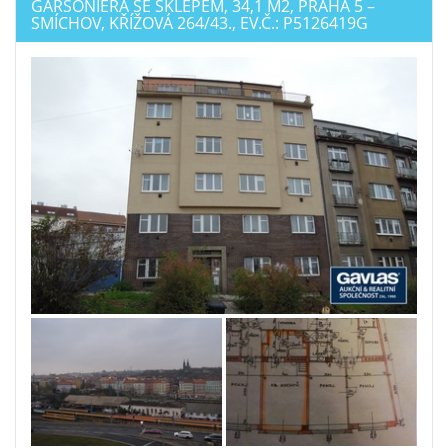
GARSONIÉRA SE SKLEPEM, 34,1 M2, PRAHA 5 –
SMÍCHOV, KŘÍŽOVÁ 264/43., EV.Č.: P5126419G