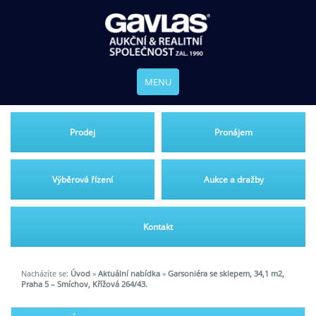
MENU
Prodej
Pronájem
Výběrová řízení
Aukce a dražby
Kontakt
Nacházíte se:
Úvod
»
Aktuální nabídka
»
Garsoniéra se sklepem, 34,1 m2,
Praha 5 – Smíchov, Křížová 264/43.