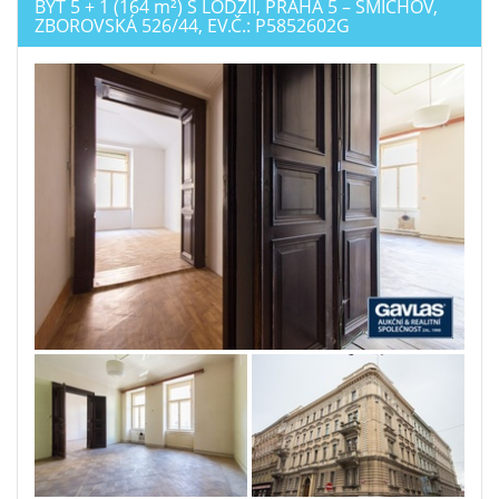
BYT 5 + 1 (164
m²
) S LODŽIÍ, PRAHA 5 – SMÍCHOV,
ZBOROVSKÁ 526/44, EV.Č.: P5852602G