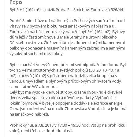
Popis
Byt 5 + 1 (164 m²) s lodžií, Praha 5 – Smíchov, Zborovská 526/44
Pouhé 3 min chůze od nádherných Petřínských sadů a 1 min od
Vltavy se v bytovém bloku mezi Janáčkovým nábřežím a ul.
Zborovská nachází tento velký nárožní byt 5+1 (164 m2). Bytový
dům leží v části Smíchova u Malé Strany, na úrovni blízkého
Dětského ostrova. Činžovní dům je zdoben starými kamennými
balkony obohacené masivním kamenným zábradlím a jemnými
vysokými sochami mezi okny.
Byt se nachází ve zvýšeném přízemí sedmipodlažního domu. Byt
tvoří 5 velmi prostorných a světlých pokojů (30, 20, 10, 40, 18
m2), kuchyň (10 m2) s přístupem na lodžii, velká koupelna s
vanou, umyvadlem a plynovým průtokovým ohřívačem vody,
samostatné WC a komora.
Celý byt má vysoké klenuté stropy, krásné dvoukřídlé dřevěné
dveře, velká špaletová okna a dřevěné parkety. Vytápění je
lokální plynové. V bytě je odpojena dodávka elektrické energie.
Okna jsou orientována do ulic Zborovská a Vodní, která je kolmá
na Janáčkovo nábřeží.
Prohlídky 1.8. a 7.8. 2018 v 17:30 – 19:30 hod. Vstup na prohlídku
volný, není třeba se dopředu hlásit.