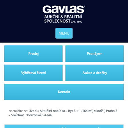
MENU
Prodej
Pronájem
Výběrová řízení
Aukce a dražby
Kontakt
Nacházíte se:
Úvod
»
Aktuální nabídka
»
Byt 5 + 1 (164 m²) s lodžií, Praha 5
– Smíchov, Zborovská 526/44