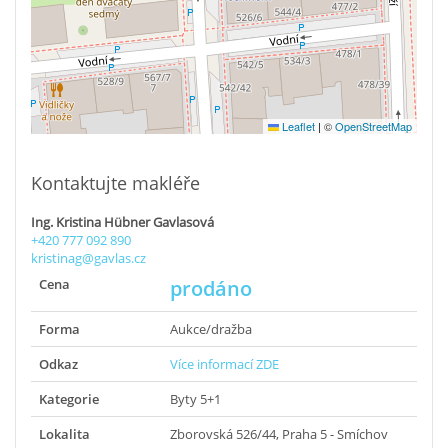
Leaflet
|
©
OpenStreetMap
Kontaktujte makléře
Ing. Kristina Hübner Gavlasová
+420 777 092 890
kristinag@gavlas.cz
Cena
prodáno
Forma
Aukce/dražba
Odkaz
Více informací ZDE
Kategorie
Byty 5+1
Lokalita
Zborovská 526/44, Praha 5 - Smíchov