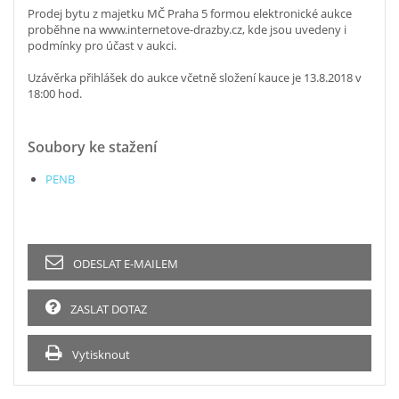
Prodej bytu z majetku MČ Praha 5 formou elektronické aukce
proběhne na www.internetove-drazby.cz, kde jsou uvedeny i
podmínky pro účast v aukci.
Uzávěrka přihlášek do aukce včetně složení kauce je 13.8.2018 v
18:00 hod.
Soubory ke stažení
PENB
ODESLAT E-MAILEM
ZASLAT DOTAZ
Vytisknout