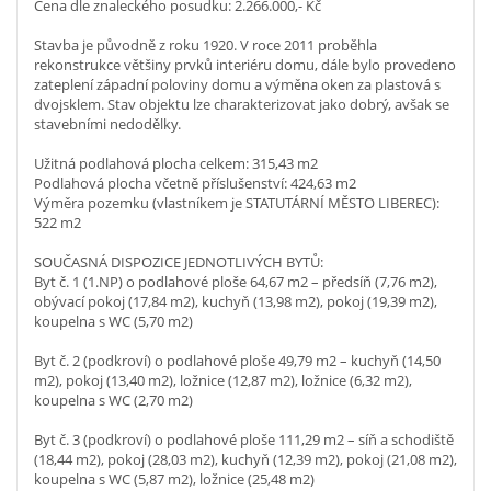
Cena dle znaleckého posudku: 2.266.000,- Kč
Stavba je původně z roku 1920. V roce 2011 proběhla
rekonstrukce většiny prvků interiéru domu, dále bylo provedeno
zateplení západní poloviny domu a výměna oken za plastová s
dvojsklem. Stav objektu lze charakterizovat jako dobrý, avšak se
stavebními nedodělky.
Užitná podlahová plocha celkem: 315,43 m2
Podlahová plocha včetně příslušenství: 424,63 m2
Výměra pozemku (vlastníkem je STATUTÁRNÍ MĚSTO LIBEREC):
522 m2
SOUČASNÁ DISPOZICE JEDNOTLIVÝCH BYTŮ:
Byt č. 1 (1.NP) o podlahové ploše 64,67 m2 – předsíň (7,76 m2),
obývací pokoj (17,84 m2), kuchyň (13,98 m2), pokoj (19,39 m2),
koupelna s WC (5,70 m2)
Byt č. 2 (podkroví) o podlahové ploše 49,79 m2 – kuchyň (14,50
m2), pokoj (13,40 m2), ložnice (12,87 m2), ložnice (6,32 m2),
koupelna s WC (2,70 m2)
Byt č. 3 (podkroví) o podlahové ploše 111,29 m2 – síň a schodiště
(18,44 m2), pokoj (28,03 m2), kuchyň (12,39 m2), pokoj (21,08 m2),
koupelna s WC (5,87 m2), ložnice (25,48 m2)