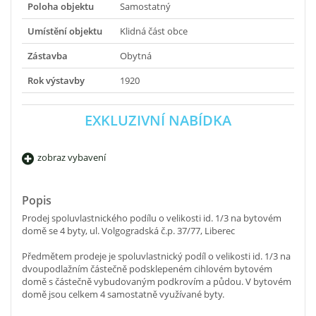
Poloha objektu
Samostatný
Umístění objektu
Klidná část obce
Zástavba
Obytná
Rok výstavby
1920
EXKLUZIVNÍ NABÍDKA
zobraz vybavení
Popis
Prodej spoluvlastnického podílu o velikosti id. 1/3 na bytovém
domě se 4 byty, ul. Volgogradská č.p. 37/77, Liberec
Předmětem prodeje je spoluvlastnický podíl o velikosti id. 1/3 na
dvoupodlažním částečně podsklepeném cihlovém bytovém
domě s částečně vybudovaným podkrovím a půdou. V bytovém
domě jsou celkem 4 samostatně využívané byty.