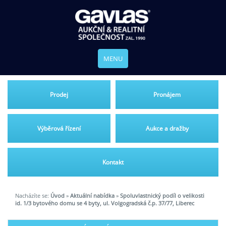
MENU
Prodej
Pronájem
Výběrová řízení
Aukce a dražby
Kontakt
Nacházíte se:
Úvod
»
Aktuální nabídka
»
Spoluvlastnický podíl o velikosti
id. 1/3 bytového domu se 4 byty, ul. Volgogradská č.p. 37/77, Liberec