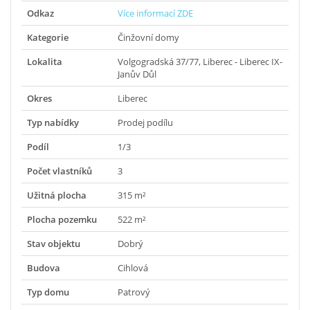
Odkaz
Více informací ZDE
Kategorie
Činžovní domy
Lokalita
Volgogradská 37/77, Liberec - Liberec IX-
Janův Důl
Okres
Liberec
Typ nabídky
Prodej podílu
Podíl
1/3
Počet vlastníků
3
Užitná plocha
315 m²
Plocha pozemku
522 m²
Stav objektu
Dobrý
Budova
Cihlová
Typ domu
Patrový