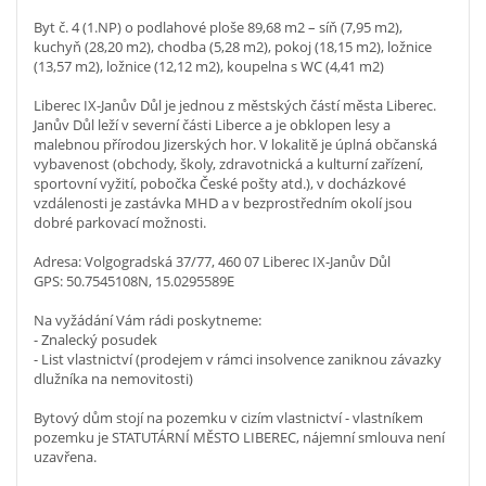
Byt č. 4 (1.NP) o podlahové ploše 89,68 m2 – síň (7,95 m2),
kuchyň (28,20 m2), chodba (5,28 m2), pokoj (18,15 m2), ložnice
(13,57 m2), ložnice (12,12 m2), koupelna s WC (4,41 m2)
Liberec IX-Janův Důl je jednou z městských částí města Liberec.
Janův Důl leží v severní části Liberce a je obklopen lesy a
malebnou přírodou Jizerských hor. V lokalitě je úplná občanská
vybavenost (obchody, školy, zdravotnická a kulturní zařízení,
sportovní vyžití, pobočka České pošty atd.), v docházkové
vzdálenosti je zastávka MHD a v bezprostředním okolí jsou
dobré parkovací možnosti.
Adresa: Volgogradská 37/77, 460 07 Liberec IX-Janův Důl
GPS: 50.7545108N, 15.0295589E
Na vyžádání Vám rádi poskytneme:
- Znalecký posudek
- List vlastnictví (prodejem v rámci insolvence zaniknou závazky
dlužníka na nemovitosti)
Bytový dům stojí na pozemku v cizím vlastnictví - vlastníkem
pozemku je STATUTÁRNÍ MĚSTO LIBEREC, nájemní smlouva není
uzavřena.