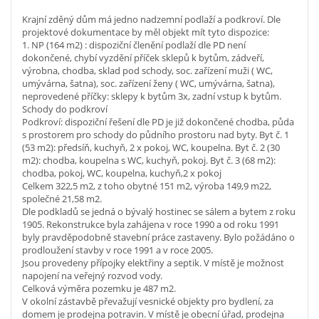
Krajní zděný dům má jedno nadzemní podlaží a podkroví. Dle
projektové dokumentace by měl objekt mít tyto dispozice:
1. NP (164 m2) : dispoziční členění podlaží dle PD není
dokončené, chybí vyzdění příček sklepů k bytům, zádveří,
výrobna, chodba, sklad pod schody, soc. zařízení muži ( WC,
umývárna, šatna), soc. zařízení ženy ( WC, umývárna, šatna),
neprovedené příčky: sklepy k bytům 3x, zadní vstup k bytům.
Schody do podkroví
Podkroví: dispoziční řešení dle PD je již dokončené chodba, půda
s prostorem pro schody do půdního prostoru nad byty. Byt č. 1
(53 m2): předsíň, kuchyň, 2 x pokoj, WC, koupelna. Byt č. 2 (30
m2): chodba, koupelna s WC, kuchyň, pokoj. Byt č. 3 (68 m2):
chodba, pokoj, WC, koupelna, kuchyň,2 x pokoj
Celkem 322,5 m2, z toho obytné 151 m2, výroba 149,9 m22,
společné 21,58 m2.
Dle podkladů se jedná o bývalý hostinec se sálem a bytem z roku
1905. Rekonstrukce byla zahájena v roce 1990 a od roku 1991
byly pravděpodobně stavební práce zastaveny. Bylo požádáno o
prodloužení stavby v roce 1991 a v roce 2005.
Jsou provedeny přípojky elektřiny a septik. V místě je možnost
napojení na veřejný rozvod vody.
Celková výměra pozemku je 487 m2.
V okolní zástavbě převažují vesnické objekty pro bydlení, za
domem je prodejna potravin. V místě je obecní úřad, prodejna