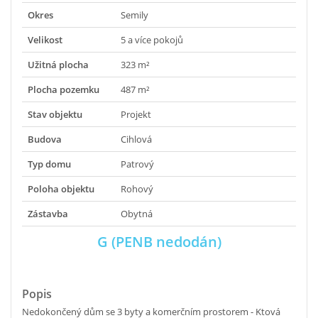
Okres
Semily
Velikost
5 a více pokojů
Užitná plocha
323 m²
Plocha pozemku
487 m²
Stav objektu
Projekt
Budova
Cihlová
Typ domu
Patrový
Poloha objektu
Rohový
Zástavba
Obytná
G (PENB nedodán)
Popis
Nedokončený dům se 3 byty a komerčním prostorem - Ktová