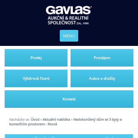
MENU
Prodej
Pronájem
Výběrová řízení
Aukce a dražby
Kontakt
Nacházíte se:
Úvod
»
Aktuální nabídka
»
Nedokončený dům se 3 byty a
komerčním prostorem - Ktová