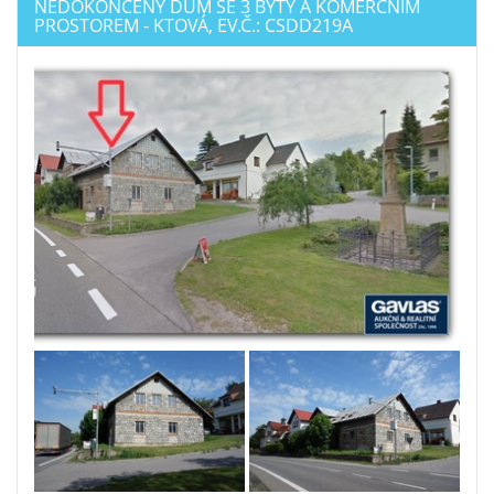
NEDOKONČENÝ DŮM SE 3 BYTY A KOMERČNÍM
PROSTOREM - KTOVÁ, EV.Č.: CSDD219A