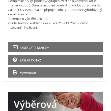
klempířské prvky, podlahy, vytápění včetně plynového kotle,
interiéry apod.). Dům je napojen na elektro, vodovod. a plyn.řad,
vlastní ČOV (smlouva na připojení obcí v budoucnu vybudovaný
kanalizační řad).
Pozemek o výměře 220 m2.
Prodej formou elektronické aukce 21.-23.1.2025 v rámci
insolvenčního řízení.
ODESLAT E-MAILEM
ZASLAT DOTAZ
Vytisknout