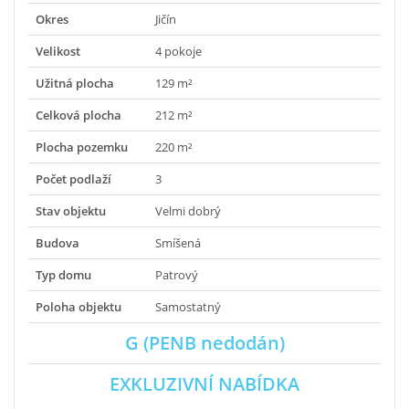
Okres
Jičín
Velikost
4 pokoje
Užitná plocha
129 m²
Celková plocha
212 m²
Plocha pozemku
220 m²
Počet podlaží
3
Stav objektu
Velmi dobrý
Budova
Smíšená
Typ domu
Patrový
Poloha objektu
Samostatný
G (PENB nedodán)
EXKLUZIVNÍ NABÍDKA