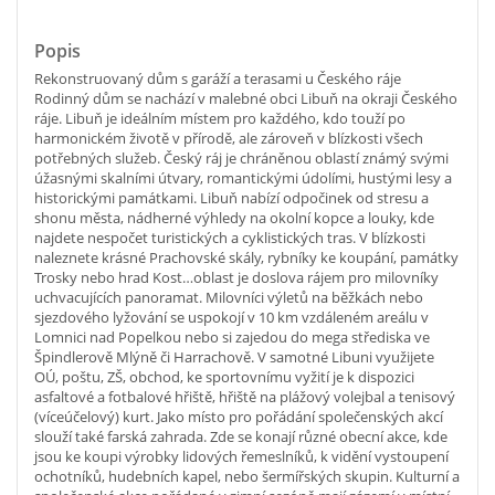
Popis
Rekonstruovaný dům s garáží a terasami u Českého ráje
Rodinný dům se nachází v malebné obci Libuň na okraji Českého
ráje. Libuň je ideálním místem pro každého, kdo touží po
harmonickém životě v přírodě, ale zároveň v blízkosti všech
potřebných služeb. Český ráj je chráněnou oblastí známý svými
úžasnými skalními útvary, romantickými údolími, hustými lesy a
historickými památkami. Libuň nabízí odpočinek od stresu a
shonu města, nádherné výhledy na okolní kopce a louky, kde
najdete nespočet turistických a cyklistických tras. V blízkosti
naleznete krásné Prachovské skály, rybníky ke koupání, památky
Trosky nebo hrad Kost…oblast je doslova rájem pro milovníky
uchvacujících panoramat. Milovníci výletů na běžkách nebo
sjezdového lyžování se uspokojí v 10 km vzdáleném areálu v
Lomnici nad Popelkou nebo si zajedou do mega střediska ve
Špindlerově Mlýně či Harrachově. V samotné Libuni využijete
OÚ, poštu, ZŠ, obchod, ke sportovnímu vyžití je k dispozici
asfaltové a fotbalové hřiště, hřiště na plážový volejbal a tenisový
(víceúčelový) kurt. Jako místo pro pořádání společenských akcí
slouží také farská zahrada. Zde se konají různé obecní akce, kde
jsou ke koupi výrobky lidových řemeslníků, k vidění vystoupení
ochotníků, hudebních kapel, nebo šermířských skupin. Kulturní a