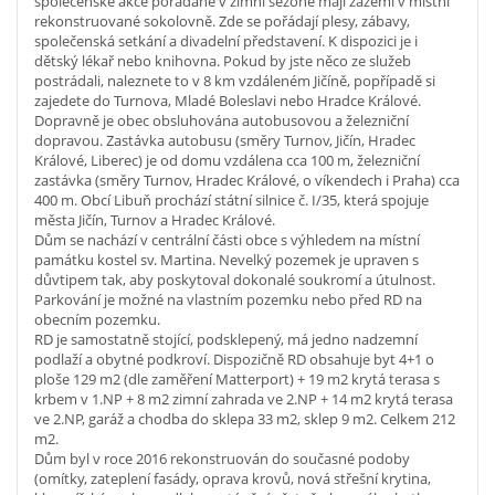
společenské akce pořádané v zimní sezóně mají zázemí v místní
rekonstruované sokolovně. Zde se pořádají plesy, zábavy,
společenská setkání a divadelní představení. K dispozici je i
dětský lékař nebo knihovna. Pokud by jste něco ze služeb
postrádali, naleznete to v 8 km vzdáleném Jičíně, popřípadě si
zajedete do Turnova, Mladé Boleslavi nebo Hradce Králové.
Dopravně je obec obsluhována autobusovou a železniční
dopravou. Zastávka autobusu (směry Turnov, Jičín, Hradec
Králové, Liberec) je od domu vzdálena cca 100 m, železniční
zastávka (směry Turnov, Hradec Králové, o víkendech i Praha) cca
400 m. Obcí Libuň prochází státní silnice č. I/35, která spojuje
města Jičín, Turnov a Hradec Králové.
Dům se nachází v centrální části obce s výhledem na místní
památku kostel sv. Martina. Nevelký pozemek je upraven s
důvtipem tak, aby poskytoval dokonalé soukromí a útulnost.
Parkování je možné na vlastním pozemku nebo před RD na
obecním pozemku.
RD je samostatně stojící, podsklepený, má jedno nadzemní
podlaží a obytné podkroví. Dispozičně RD obsahuje byt 4+1 o
ploše 129 m2 (dle zaměření Matterport) + 19 m2 krytá terasa s
krbem v 1.NP + 8 m2 zimní zahrada ve 2.NP + 14 m2 krytá terasa
ve 2.NP, garáž a chodba do sklepa 33 m2, sklep 9 m2. Celkem 212
m2.
Dům byl v roce 2016 rekonstruován do současné podoby
(omítky, zateplení fasády, oprava krovů, nová střešní krytina,