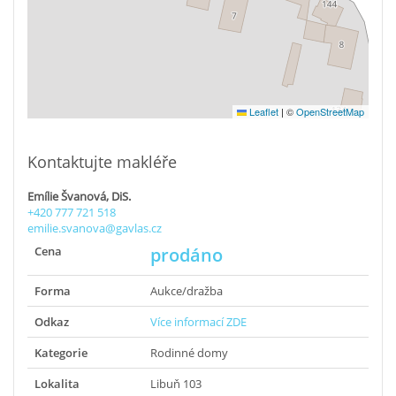
Leaflet
|
©
OpenStreetMap
Kontaktujte makléře
Emílie Švanová, DiS.
+420 777 721 518
emilie.svanova@gavlas.cz
Cena
prodáno
Forma
Aukce/dražba
Odkaz
Více informací ZDE
Kategorie
Rodinné domy
Lokalita
Libuň 103