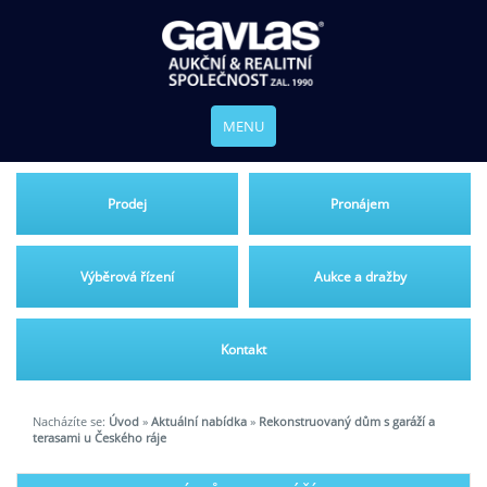
MENU
Prodej
Pronájem
Výběrová řízení
Aukce a dražby
Kontakt
Nacházíte se:
Úvod
»
Aktuální nabídka
»
Rekonstruovaný dům s garáží a
terasami u Českého ráje