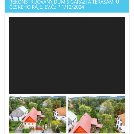
REKONSTRUOVANÝ DŮM S GARÁŽÍ A TERASAMI U
ČESKÉHO RÁJE, EV.Č.: P 1/12/2024