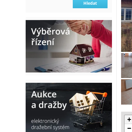
Hledat
+
−