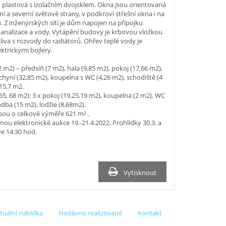
plastová s izolačním dvojsklem. Okna jsou orientovaná
í a severní světové strany, v podkroví střešní okna i na
nu. Z inženýrských sítí je dům napojen na přípojku
 kanalizace a vody. Vytápění budovy je krbovou vložkou
liva s rozvody do radiátorů. Ohřev teplé vody je
ektrickými bojlery.
2 m2) – předsíň (7 m2), hala (9,85 m2), pokoj (17,66 m2),
chyní (32,85 m2), koupelna s WC (4,26 m2), schodiště (4
 15,7 m2.
65, 68 m2): 3 x pokoj (19,25,19 m2), koupelna (2 m2), WC
odba (15 m2), lodžie (8,68m2).
sou o celkové výměře 621 m² .
mou elektronické aukce 19.-21.4.2022. Prohlídky 30.3. a
ve 14:30 hod.
Vytisknout
tuální nabídka
Nedávno realizované
Kontakt