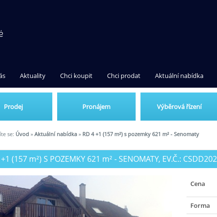
ás
Aktuality
Chci koupit
Chci prodat
Aktuální nabídka
Prodej
Pronájem
Výběrová řízení
te se:
Úvod
»
Aktuální nabídka
»
RD 4 +1 (157 m²) s pozemky 621 m² - Senomaty
 +1 (157
m²
) S POZEMKY 621
m²
- SENOMATY, EV.Č.: CSDD20
Cena
Forma