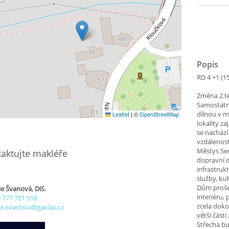
Popis
RD 4 +1 (
Změna 2.te
Samostatn
dílnou v 
Leaflet
|
©
OpenStreetMap
lokality z
se nachází
vzdálenost
Městys Se
aktujte makléře
dopravní d
infrastruk
služby, ku
Dům prošel
ie Švanová, DiS.
interiéru,
 777 721 518
zcela doko
ie.svanova@gavlas.cz
větší část
Střecha bu