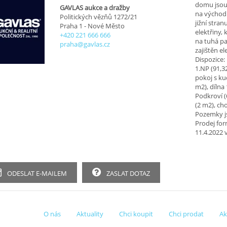
domu jsou 
GAVLAS aukce a dražby
na východn
Politických vězňů 1272/21
jižní stra
Praha 1 - Nové Město
elektřiny,
+420 221 666 666
na tuhá pa
praha@gavlas.cz
zajištěn el
Dispozice:
1.NP (91,3
pokoj s ku
m2), dílna
Podkroví (
(2 m2), ch
Pozemky j
Prodej for
11.4.2022 
ODESLAT E-MAILEM
ZASLAT DOTAZ
O nás
Aktuality
Chci koupit
Chci prodat
Ak