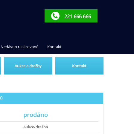
221 666 666
Nedávno realizované
Kontakt
Aukce a dražby
Kontakt
20
prodáno
Aukce/dražba