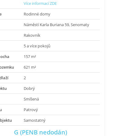
Více informací ZDE
e
Rodinné domy
Náměstí Karla Buriana 59, Senomaty
Rakovník
5 a více pokojů
locha
157 m²
pozemku
621 m²
dlaží
2
ektu
Dobrý
Smíšená
u
Patrový
bjektu
Samostatný
G (PENB nedodán)