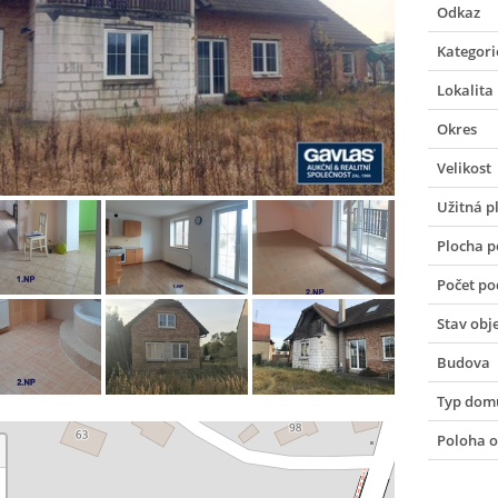
Odkaz
Kategori
Lokalita
Okres
Velikost
Užitná p
Plocha 
Počet po
Stav obj
Budova
Typ dom
Poloha o