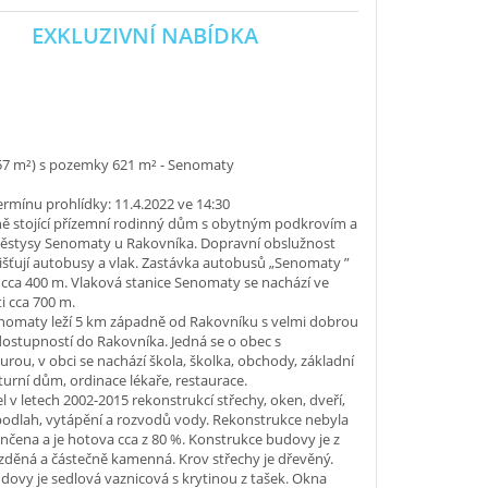
EXKLUZIVNÍ NABÍDKA
157 m²) s pozemky 621 m² - Senomaty
rmínu prohlídky: 11.4.2022 ve 14:30
ě stojící přízemní rodinný dům s obytným podkrovím a
městysy Senomaty u Rakovníka. Dopravní obslužnost
ajišťují autobusy a vlak. Zastávka autobusů „Senomaty ”
 cca 400 m. Vlaková stanice Senomaty se nachází ve
i cca 700 m.
nomaty leží 5 km západně od Rakovníku s velmi dobrou
ostupností do Rakovníka. Jedná se o obec s
turou, v obci se nachází škola, školka, obchody, základní
lturní dům, ordinace lékaře, restaurace.
 v letech 2002-2015 rekonstrukcí střechy, oken, dveří,
 podlah, vytápění a rozvodů vody. Rekonstrukce nebyla
nčena a je hotova cca z 80 %. Konstrukce budovy je z
í zděná a částečně kamenná. Krov střechy je dřevěný.
dovy je sedlová vaznicová s krytinou z tašek. Okna