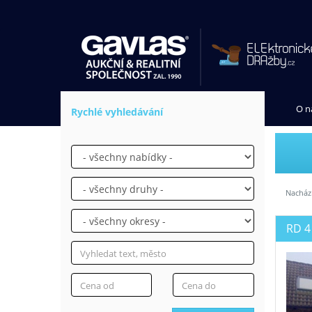
O n
Rychlé vyhledávání
Nachází
RD 4