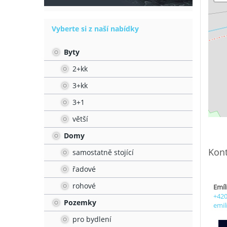
Vyberte si z naší nabídky
Byty
2+kk
3+kk
3+1
větší
Domy
Kont
samostatně stojící
řadové
rohové
Emíl
+420
Pozemky
emil
pro bydlení