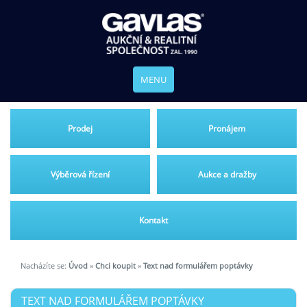
MENU
Prodej
Pronájem
Výběrová řízení
Aukce a dražby
Kontakt
Nacházíte se:
Úvod
»
Chci koupit
»
Text nad formulářem poptávky
TEXT NAD FORMULÁŘEM POPTÁVKY