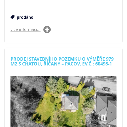
prodáno
více informací...
PRODEJ STAVEBNÍHO POZEMKU O VÝMĚŘE 979
M2 S CHATOU, ŘÍČANY – PACOV, EV.Č.: 60498-1