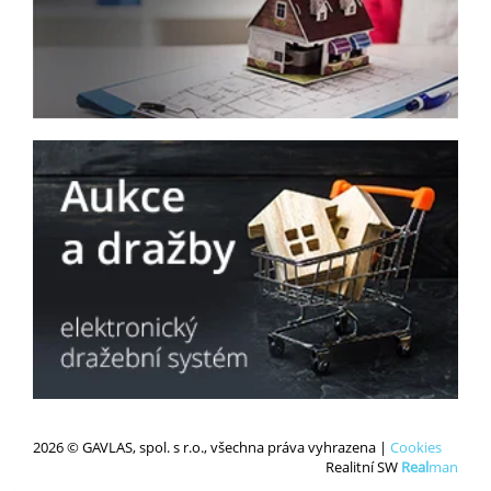
2026 © GAVLAS, spol. s r.o., všechna práva vyhrazena |
Cookies
Realitní SW
Real
man