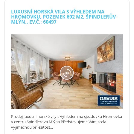
LUXUSNÍ HORSKÁ VILA S VÝHLEDEM NA
HROMOVKU, POZEMEK 692 M2, ŠPINDLERŮV
MLÝN., EV.Č.: 60497
Prodej luxusní horské vily s výhledem na sjezdovku Hromovka
v centru Špindlerova Mlýna Představujeme Vám zcela
výjimečnou příležitost,..