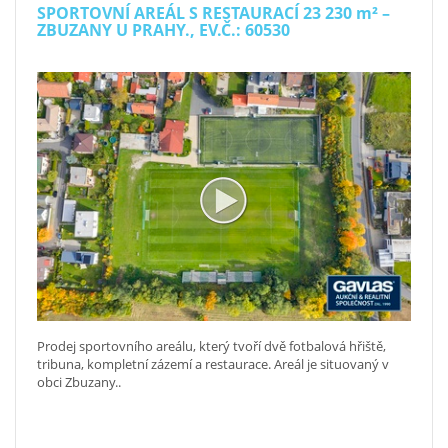
SPORTOVNÍ AREÁL S RESTAURACÍ 23 230
m²
–
ZBUZANY U PRAHY., EV.Č.: 60530
Prodej sportovního areálu, který tvoří dvě fotbalová hřiště,
tribuna, kompletní zázemí a restaurace. Areál je situovaný v
obci Zbuzany..