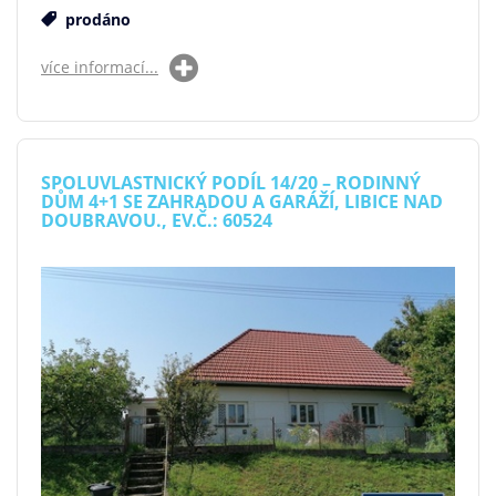
prodáno
více informací...
SPOLUVLASTNICKÝ PODÍL 14/20 – RODINNÝ
DŮM 4+1 SE ZAHRADOU A GARÁŽÍ, LIBICE NAD
DOUBRAVOU., EV.Č.: 60524