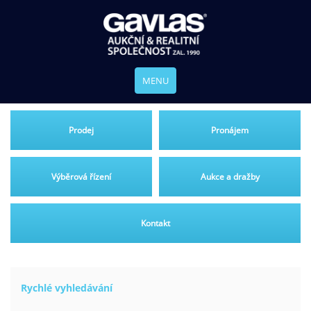
MENU
Prodej
Pronájem
Výběrová řízení
Aukce a dražby
Kontakt
Rychlé vyhledávání