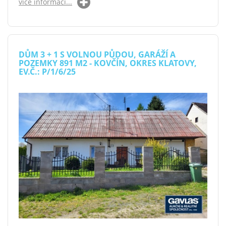
více informací...
DŮM 3 + 1 S VOLNOU PŮDOU, GARÁŽÍ A
POZEMKY 891 M2 - KOVČÍN, OKRES KLATOVY,
EV.Č.: P/1/6/25