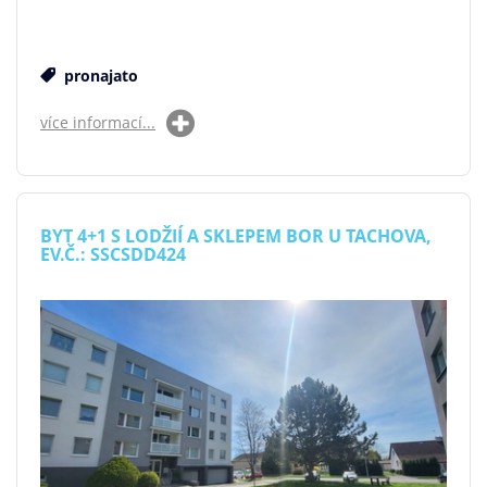
pronajato
více informací...
BYT 4+1 S LODŽIÍ A SKLEPEM BOR U TACHOVA,
EV.Č.: SSCSDD424