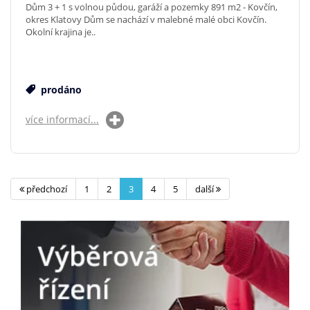
Dům 3 + 1 s volnou půdou, garáží a pozemky 891 m2 - Kovčín,
okres Klatovy Dům se nachází v malebné malé obci Kovčín.
Okolní krajina je..
prodáno
více informací...
předchozí
1
2
3
4
5
další