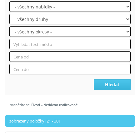
Hledat
Nacházíte se:
Úvod
»
Nedávno realizované
zobrazeny položky [21 - 30]